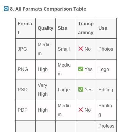
8. All Formats Comparison Table
Forma
Transp
Quality
Size
Use
t
arency
Mediu
JPG
Small
No
Photos
m
Mediu
PNG
High
Yes
Logo
m
Very
PSD
Large
Yes
Editing
High
Mediu
Printin
PDF
High
No
m
g
Profess